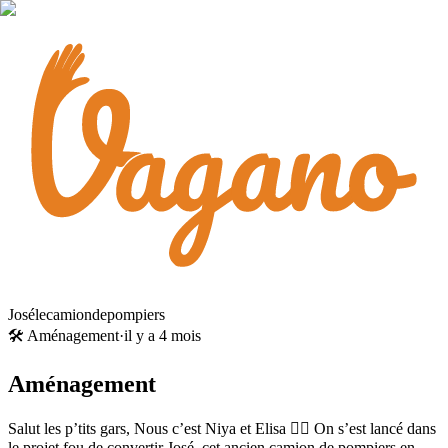
Josélecamiondepompiers
🛠️ Aménagement
·
il y a 4 mois
Aménagement
Salut les p’tits gars, Nous c’est Niya et Elisa ✌🏼 On s’est lancé dans
le projet fou de convertir José, cet ancien camion de pompiers en