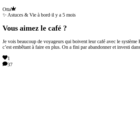
Otta
✨ Astuces & Vie à bord
·
il y a 5 mois
Vous aimez le café ?
Je vois beaucoup de voyageurs qui boivent leur café avec le système Bia
c’est embêtant à faire en plus. On a fini par abandonner et investi d
1
37