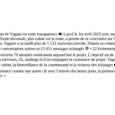
lan de Vagano en toute transparence 🚐 Lancé le 1er avril 2025 avec une 
ériode hivernale, plus calme sur la route, a permis de se concentrer sur l
, Vagano a accueilli plus de 1 123 nouveaux inscrits. Depuis sa créatio
00 conversations actives et 15 051 messages échangés 💬 • 22 événements
nviron 70 abonnés soutiennent aujourd’hui le projet. L’objectif est de c
s (serveurs, IA, mailing) et d’accompagner la croissance du projet. Vag
 se créent, la bienveillance de la communauté et la richesse des échange
’annonce comme une année clé avec l’arrivée des beaux jours, la présence s
es ✨